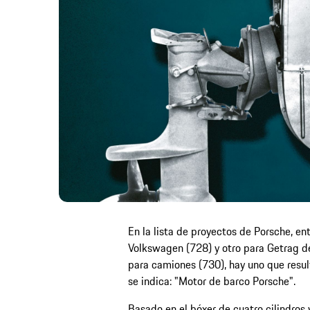
En la lista de proyectos de Porsche, e
Volkswagen (728) y otro para Getrag d
para camiones (730), hay uno que resu
se indica: "Motor de barco Porsche".
Basado en el bóxer de cuatro cilindros y