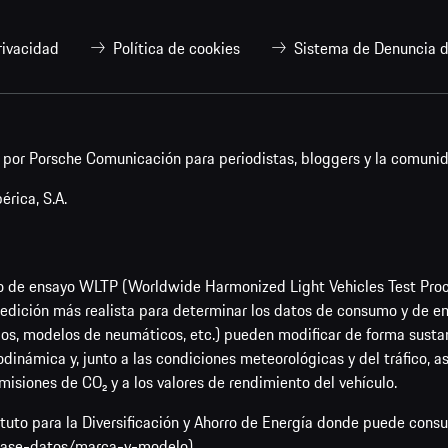
rivacidad
Política de cookies
Sistema de Denuncia d
or Porsche Comunicación para periodistas, bloggers y la comunid
rica, S.A.
o de ensayo WLTP (Worldwide Harmonized Light Vehicles Test Pro
dición más realista para determinar los datos de consumo y de emi
os, modelos de neumáticos, etc.) pueden modificar de forma sustan
rodinámica y, junto a las condiciones meteorológicas y del tráfico, 
emisiones de CO₂ y a los valores de rendimiento del vehículo.
tituto para la Diversificación y Ahorro de Energía donde puede cons
/base-datos/marca-y-modelo
).