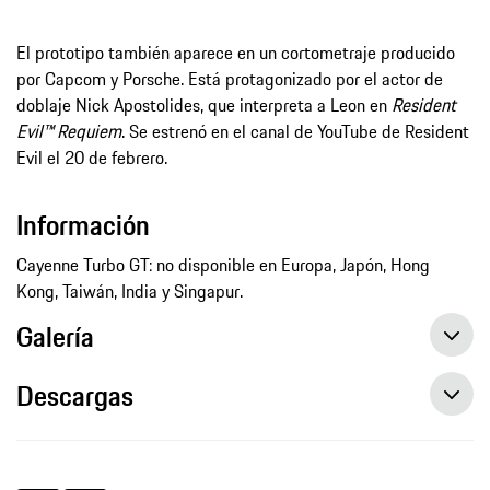
El prototipo también aparece en un cortometraje producido
por Capcom y Porsche. Está protagonizado por el actor de
doblaje Nick Apostolides, que interpreta a Leon en
Resident
Evil™ Requiem
. Se estrenó en el canal de YouTube de Resident
Evil el 20 de febrero.
Información
Cayenne Turbo GT: no disponible en Europa, Japón, Hong
Kong, Taiwán, India y Singapur.
Galería
Descargas
El Porsche Cayenne Turbo GT protagoniza el nuevo videojuego Resident Evil™ Requiem