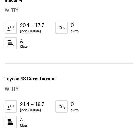
WLTP*
20.4 – 17.7
0
(kWh/100 km)
g/km
A
Class
Taycan 4S Cross Turismo
WLTP*
21.4 – 18.7
0
(kWh/100 km)
g/km
A
Class