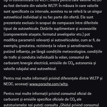
au fost derivate din valorile WLTP. În măsura în care valorile
sunt specificate ca intervale, acestea nu se referă la un singur
autovehicul individual și nu fac parte din ofertă. Ele sunt
prezentate exclusiv în scopuri de comparare între diferitele
tipuri de autovehicule. Dotările suplimentare și accesoriile
(componentele atașate, formatul anvelopelor etc.) pot
modifica parametrii relevanți ai autovehiculelor, cum ar fi, de
exemplu, greutatea, rezistența la rulare și aerodinamica,
putând influența, pe lângă condițiile meteorologice, condițiile
de trafic și conduita individuală la volan, consumul de
carburant/energie electrică, emisiile de CO₂, autonomia și
valorile rulajului unui autovehicul.
Pentru mai multe informații privind diferențele dintre WLTP și
NEDC, accesați
www.porsche.com/wltp
.
Pentru mai multe informații privind consumul oficial de
carburant și emisiile specifice oficiale de CO₂ ale
autoturismelor noi puteți consulta „Ghidul privind consumul