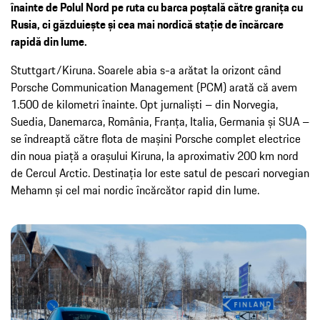
înainte de Polul Nord pe ruta cu barca poștală către granița cu
Rusia, ci găzduiește și cea mai nordică stație de încărcare
rapidă din lume.
Stuttgart/Kiruna. Soarele abia s-a arătat la orizont când
Porsche Communication Management (PCM) arată că avem
1.500 de kilometri înainte. Opt jurnaliști – din Norvegia,
Suedia, Danemarca, România, Franța, Italia, Germania și SUA –
se îndreaptă către flota de mașini Porsche complet electrice
din noua piață a orașului Kiruna, la aproximativ 200 km nord
de Cercul Arctic. Destinația lor este satul de pescari norvegian
Mehamn și cel mai nordic încărcător rapid din lume.