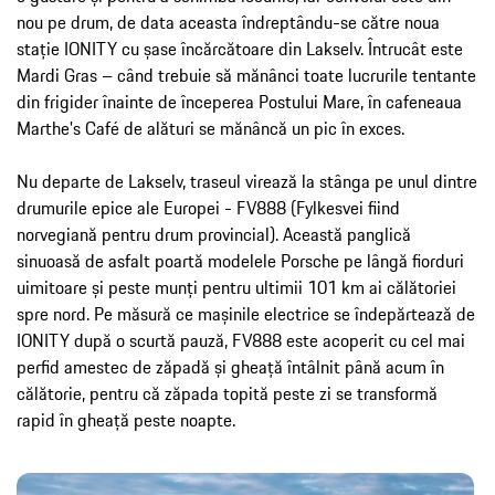
nou pe drum, de data aceasta îndreptându-se către noua
stație IONITY cu șase încărcătoare din Lakselv. Întrucât este
Mardi Gras – când trebuie să mănânci toate lucrurile tentante
din frigider înainte de începerea Postului Mare, în cafeneaua
Marthe's Café de alături se mănâncă un pic în exces.
Nu departe de Lakselv, traseul virează la stânga pe unul dintre
drumurile epice ale Europei - FV888 (Fylkesvei fiind
norvegiană pentru drum provincial). Această panglică
sinuoasă de asfalt poartă modelele Porsche pe lângă fiorduri
uimitoare și peste munți pentru ultimii 101 km ai călătoriei
spre nord. Pe măsură ce mașinile electrice se îndepărtează de
IONITY după o scurtă pauză, FV888 este acoperit cu cel mai
perfid amestec de zăpadă și gheață întâlnit până acum în
călătorie, pentru că zăpada topită peste zi se transformă
rapid în gheață peste noapte.