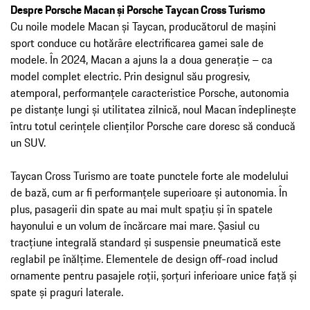
Despre Porsche Macan și Porsche Taycan Cross Turismo
Cu noile modele Macan și Taycan, producătorul de mașini
sport conduce cu hotărâre electrificarea gamei sale de
modele. În 2024, Macan a ajuns la a doua generație – ca
model complet electric. Prin designul său progresiv,
atemporal, performanțele caracteristice Porsche, autonomia
pe distanțe lungi și utilitatea zilnică, noul Macan îndeplinește
întru totul cerințele clienților Porsche care doresc să conducă
un SUV.
Taycan Cross Turismo are toate punctele forte ale modelului
de bază, cum ar fi performanțele superioare și autonomia. În
plus, pasagerii din spate au mai mult spațiu și în spatele
hayonului e un volum de încărcare mai mare. Șasiul cu
tracțiune integrală standard și suspensie pneumatică este
reglabil pe înălțime. Elementele de design off-road includ
ornamente pentru pasajele roții, șorțuri inferioare unice față și
spate și praguri laterale.