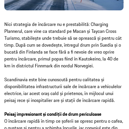
Nici strategia de încărcare nu e prestabilită: Charging
Plannerul, care vine ca standard pe Macan și Taycan Cross
Turismo, stabilește unde trebuie să se oprească și pentru cât
timp. După cum se dovedește, întregul drum prin Suedia și o
bucată din Finlanda se face fără a fi nevoie de vreo oprire
pentru încărcare, primul popas fiind în Kautokeino, la 40 de
km în districtul Finnmark din nordul Norvegiei.
Scandinavia este bine cunoscută pentru calitatea și
disponibilitatea infrastructurii sale de încărcare a vehiculelor
electrice, iar acest oraș cald și prietenos, în mijlocul unui
peisaj rece și inospitalier are și stații de încărcare rapidă.
Peisaj impresionant și condiții de drum periculoase
O încărcare rapidă în timp ce șoferii se opresc pentru o cafea,
o gustare și pentru a schimba locurile, iar convoiul este din