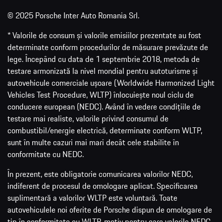
© 2025 Porsche Inter Auto Romania Srl.
* Valorile de consum și valorile emisiilor prezentate au fost
determinate conform procedurilor de măsurare prevăzute de
lege. Începând cu data de 1 septembrie 2018, metoda de
testare armonizată la nivel mondial pentru autoturisme și
autovehicule comerciale ușoare (Worldwide Harmonized Light
Vehicles Test Procedure, WLTP) înlocuiește noul ciclu de
conducere european (NEDC). Având în vedere condițiile de
testare mai realiste, valorile privind consumul de
combustibil/energie electrică, determinate conform WLTP,
sunt în multe cazuri mai mari decât cele stabilite în
conformitate cu NEDC.
În prezent, este obligatorie comunicarea valorilor NEDC,
indiferent de procesul de omologare aplicat. Specificarea
suplimentară a valorilor WLTP este voluntară. Toate
autovehiculele noi oferite de Porsche dispun de omologare de
tip în conformitate cu WLTP, motiv pentru care valorile NEDC