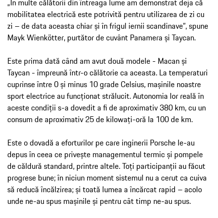
„În multe călătorii din întreaga lume am demonstrat deja că
mobilitatea electrică este potrivită pentru utilizarea de zi cu
zi – de data aceasta chiar și în frigul iernii scandinave”, spune
Mayk Wienkötter, purtător de cuvânt Panamera și Taycan.
Este prima dată când am avut două modele - Macan și
Taycan - împreună într-o călătorie ca aceasta. La temperaturi
cuprinse între 0 și minus 10 grade Celsius, mașinile noastre
sport electrice au funcționat strălucit. Autonomia lor reală în
aceste condiții s-a dovedit a fi de aproximativ 380 km, cu un
consum de aproximativ 25 de kilowați-oră la 100 de km.
Este o dovadă a eforturilor pe care inginerii Porsche le-au
depus în ceea ce privește managementul termic și pompele
de căldură standard, printre altele. Toți participanții au făcut
progrese bune; în niciun moment sistemul nu a cerut ca cuiva
să reducă încălzirea; și toată lumea a încărcat rapid – acolo
unde ne-au spus mașinile și pentru cât timp ne-au spus.