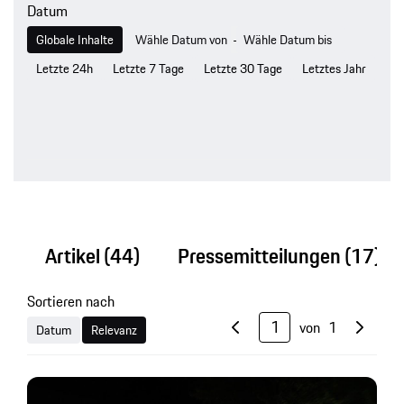
Datum
-
Globale Inhalte
Letzte 24h
Letzte 7 Tage
Letzte 30 Tage
Letztes Jahr
Artikel
(44)
Pressemitteilungen
(17)
Sortieren nach
von
1
Datum
Relevanz