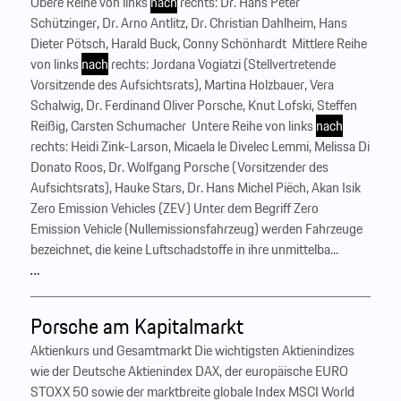
Obere Reihe von links
nach
rechts: Dr. Hans Peter
Schützinger, Dr. Arno Antlitz, Dr. Christian Dahlheim, Hans
Dieter Pötsch, Harald Buck, Conny Schönhardt ‍ Mittlere Reihe
von links
nach
rechts: Jordana Vogiatzi (Stellvertretende
Vorsitzende des Aufsichtsrats), Martina Holzbauer, Vera
Schalwig, Dr. Ferdinand Oliver Porsche, Knut Lofski, Steffen
Reißig, Carsten Schumacher ‍ Untere Reihe von links
nach
rechts: Heidi Zink-Larson, Micaela le Divelec Lemmi, Melissa Di
Donato Roos, Dr. Wolfgang Porsche (Vorsitzender des
Aufsichtsrats), Hauke Stars, Dr. Hans Michel Piëch, Akan Isik ‍
Zero Emission Vehicles (ZEV) Unter dem Begriff Zero
Emission Vehicle (Nullemissionsfahrzeug) werden Fahrzeuge
bezeichnet, die keine Luftschadstoffe in ihre unmittelba...
…
Porsche am Kapitalmarkt
Aktienkurs und Gesamtmarkt Die wichtigsten Aktienindizes
wie der Deutsche Aktienindex DAX, der europäische EURO
STOXX 50 sowie der marktbreite globale Index MSCI World