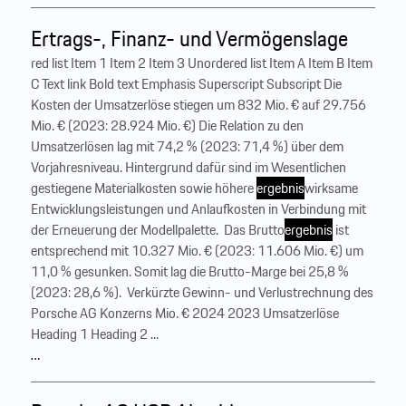
Ertrags-, Finanz- und Vermögenslage
red list Item 1 Item 2 Item 3 Unordered list Item A Item B Item
C Text link Bold text Emphasis Superscript Subscript Die
Kosten der Umsatzerlöse stiegen um 832 Mio. € auf 29.756
Mio. € (2023: 28.924 Mio. €) Die Relation zu den
Umsatzerlösen lag mit 74,2 % (2023: 71,4 %) über dem
Vorjahresniveau. Hintergrund dafür sind im Wesentlichen
gestiegene Materialkosten sowie höhere
ergebnis
wirksame
Entwicklungsleistungen und Anlaufkosten in Verbindung mit
der Erneuerung der Modellpalette. ‍ Das Brutto
ergebnis
ist
entsprechend mit 10.327 Mio. € (2023: 11.606 Mio. €) um
11,0 % gesunken. Somit lag die Brutto-Marge bei 25,8 %
(2023: 28,6 %). ‍ Verkürzte Gewinn- und Verlustrechnung des
Porsche AG Konzerns Mio. € 2024 2023 Umsatzerlöse
Heading 1 Heading 2 ...
…