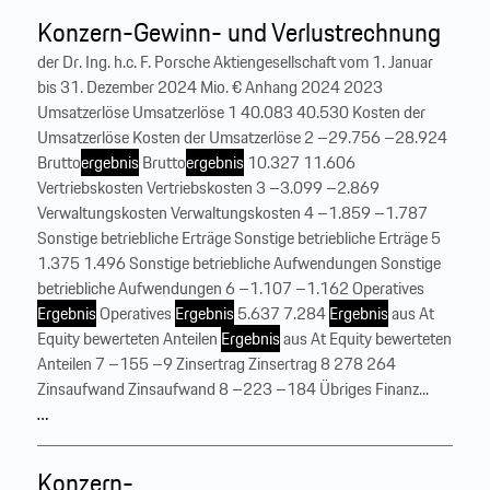
Konzern-Gewinn- und Verlustrechnung
der Dr. Ing. h.c. F. Porsche Aktiengesellschaft vom 1. Januar
bis 31. Dezember 2024 Mio. € Anhang 2024 2023
Umsatzerlöse Umsatzerlöse 1 40.083 40.530 Kosten der
Umsatzerlöse Kosten der Umsatzerlöse 2 –29.756 –28.924
Brutto
ergebnis
Brutto
ergebnis
10.327 11.606
Vertriebskosten Vertriebskosten 3 –3.099 –2.869
Verwaltungskosten Verwaltungskosten 4 –1.859 –1.787
Sonstige betriebliche Erträge Sonstige betriebliche Erträge 5
1.375 1.496 Sonstige betriebliche Aufwendungen Sonstige
betriebliche Aufwendungen 6 –1.107 –1.162 Operatives
Ergebnis
Operatives
Ergebnis
5.637 7.284
Ergebnis
aus At
Equity bewerteten Anteilen
Ergebnis
aus At Equity bewerteten
Anteilen 7 –155 –9 Zinsertrag Zinsertrag 8 278 264
Zinsaufwand Zinsaufwand 8 –223 –184 Übriges Finanz...
…
Konzern-