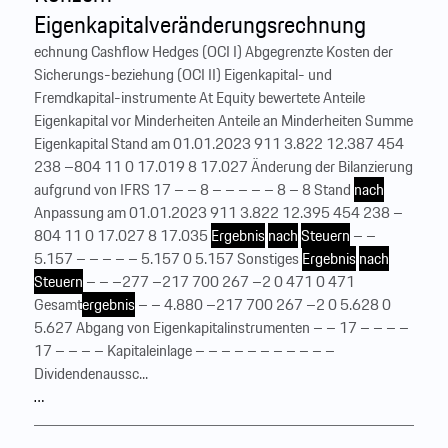
Eigenkapitalveränderungsrechnung
echnung Cashflow Hedges (OCI I) Abgegrenzte Kosten der
Sicherungs-beziehung (OCI II) Eigenkapital- und
Fremdkapital-instrumente At Equity bewertete Anteile
Eigenkapital vor Minderheiten Anteile an Minderheiten Summe
Eigenkapital Stand am 01.01.2023 911 3.822 12.387 454
238 –804 11 0 17.019 8 17.027 Änderung der Bilanzierung
aufgrund von IFRS 17 – – 8 – – – – – 8 – 8 Stand
nach
Anpassung am 01.01.2023 911 3.822 12.395 454 238 –
804 11 0 17.027 8 17.035
Ergebnis
nach
Steuern
– –
5.157 – – – – – 5.157 0 5.157 Sonstiges
Ergebnis
nach
Steuern
– – –277 –217 700 267 –2 0 471 0 471
Gesamt
ergebnis
– – 4.880 –217 700 267 –2 0 5.628 0
5.627 Abgang von Eigenkapitalinstrumenten – – 17 – – – –
17 – – – – Kapitaleinlage – – – – – – – – – – –
Dividendenaussc...
…