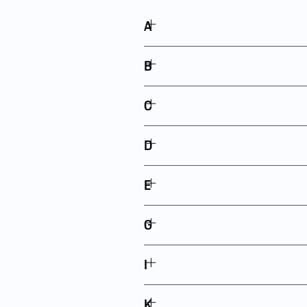
A
B
C
D
E
G
I
K