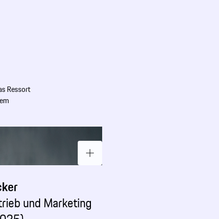
as Ressort
gem
cker
trieb und Marketing