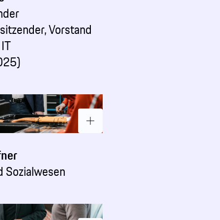
nder
sitzender, Vorstand
 IT
025)
fner
d Sozialwesen