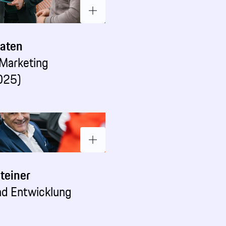
laten
 Marketing
025)
teiner
nd Entwicklung