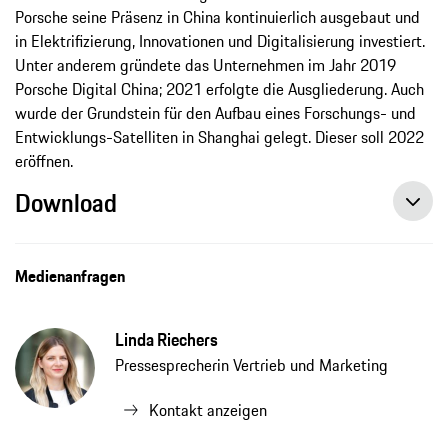
Porsche seine Präsenz in China kontinuierlich ausgebaut und
in Elektrifizierung, Innovationen und Digitalisierung investiert.
Unter anderem gründete das Unternehmen im Jahr 2019
Porsche Digital China; 2021 erfolgte die Ausgliederung. Auch
wurde der Grundstein für den Aufbau eines Forschungs- und
Entwicklungs-Satelliten in Shanghai gelegt. Dieser soll 2022
eröffnen.
Download
Michael Kirsch wird CEO von Porsche China, Porsche Hongkong und Macao, Pressemitteilung, 15.02.2022, Porsche AG
Medienanfragen
Linda Riechers
Pressesprecherin Vertrieb und Marketing
Kontakt anzeigen