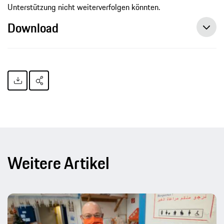
Unterstützung nicht weiterverfolgen könnten.
Download
Porsche unterstützt digitale Bildung für Menschen mit Behinderung, Pressemitteilung, 21.12.2020, Porsche AG
Weitere Artikel